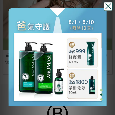
看不見的頭皮 更需補水，頭⽪問題有時會合併⽪膚
發炎缺⽔，適度補⽔很重要。
2022 / 9 / 14