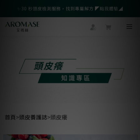
父親節爸氣寵愛👔暖心組合限時優惠◤前往選購❤️◢
✨30 秒頭皮檢測服務，找到專屬解方 ◤點我體驗◢
🎁LINE會員綁定再送$500官網優惠券
父親節爸氣寵愛👔暖心組合限時優惠◤前往選購❤️◢
首頁
>
頭皮養護誌
>頭皮癢