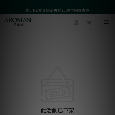
父親節爸氣寵愛👔暖心組合限時優惠◤前往選購❤️◢
🎁LINE會員綁定再送$500官網優惠券
父親節爸氣寵愛👔暖心組合限時優惠◤前往選購❤️◢
此活動已下架