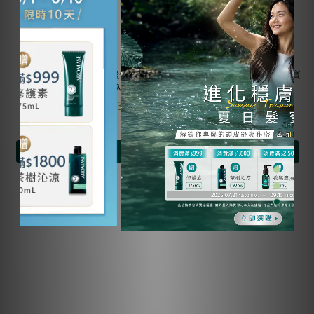
【限量發售】森系列 | 強健豐盈
【8/29(六)會員限定活動】藍寶
洗髮精1000mL 2入
石・森林療癒散策
NT$3,380
NT$2,399
NT$800
加入購物車
加入購物車