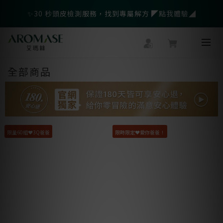
父親節爸氣寵愛👔暖心組合限時優惠◤前往選購❤️◢
✨30 秒頭皮檢測服務，找到專屬解方 ◤點我體驗◢
🎁LINE會員綁定再送$500官網優惠券
父親節爸氣寵愛👔暖心組合限時優惠◤前往選購❤️◢
全部商品
限量60組❤️3Q爸爸
限時限定❤️愛你爸爸！