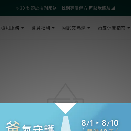
父親節爸氣寵愛👔暖心組合限時優惠◤前往選購❤️◢
✨30 秒頭皮檢測服務，找到專屬解方 ◤點我體驗◢
🎁LINE會員綁定再送$500官網優惠券
皮檢測服務
會員福利
關於艾瑪絲
頭皮保養指南
父親節爸氣寵愛👔暖心組合限時優惠◤前往選購❤️◢