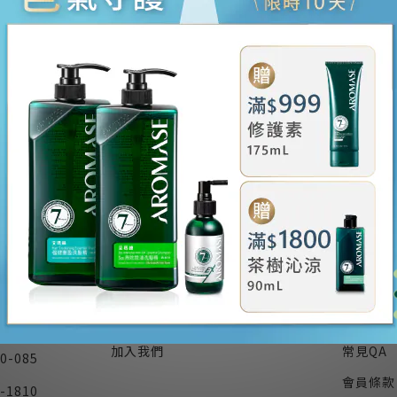
此活動已下架
關於我們
顧客服
實體通路 / 醫院診所
退換貨方
:00
得獎記錄
運送方式
隱私權政策
付款方式
外)
加入我們
常見QA
0-085
會員條款
-1810