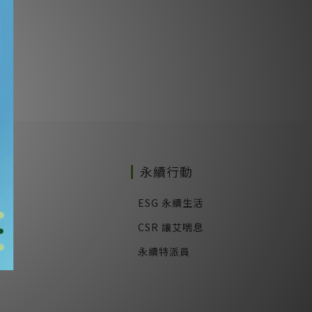
務
永續行動
式
ESG 永續生活
CSR 讓艾喘息
永續特派員