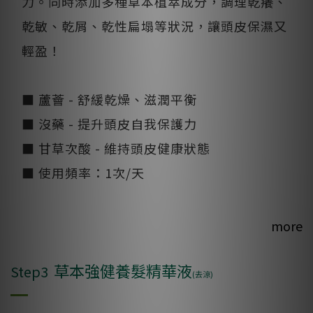
力。同時添加多種草本植萃成分，調理乾癢、
乾敏、乾屑、乾性扁塌等狀況，讓頭皮保濕又
輕盈！
■ 蘆薈 - 舒緩乾燥、滋潤平衡
■ 沒藥 - 提升頭皮自我保護力
■ 甘草次酸 - 維持頭皮健康狀態
■ 使用頻率：1次/天
more
草本強健養髮精華液
Step3
(去涼)