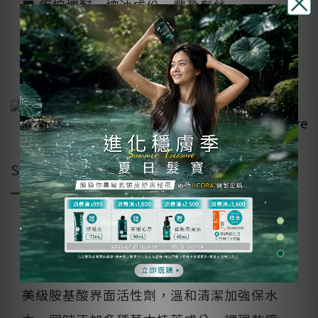
■ 鉅棕櫚酊 - 控油成份、豐盈髮絲
​■ 使用頻率：油性頭皮 2次/1週，乾性頭皮 1
次/2週
more
舒敏平衡洗髮精
Step2
專為中性/乾性頭皮設計，調理清潔、不含
藥！除了明星成分甘草次酸複合物，更使用醫
美級胺基酸界面活性劑，溫和清潔加強保水