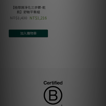
【極厚屑淨化三步驟-乾
肌】舒敏平衡組
NT$1,430
NT$1,216
加入購物車