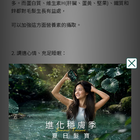
多。而蛋白質、維生素H(肝臟、蛋黃、堅果)、鐵質和
鋅都對毛髮生長有益處，
可以加強這方面營養素的攝取。
2. 調適心情、充足睡眠：
產後媽咪要學習及照顧寶寶的各種需求、生活作息被
打亂、面對許多大小壓力，已經夠勞心傷神了，就別
再煩惱落髮的事情。
可以平常心看待，想像這些落髮是懷孕期間本來就該
掉落，但集中在產後補掉的。避免緊張的心理狀態，
充足睡眠，
讓身體處於正常的新陳代謝狀態，頭皮血液供應順
暢，也才能有健康的毛髮長出。