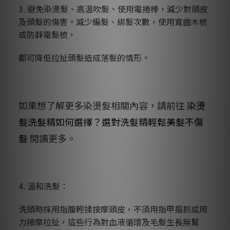
3. 避免染燙髮、高溫吹髮、使用電捲棒，減少對頭皮
及頭髮的傷害。減少編髮、綁髮次數，使用寬齒木梳
或防靜電髮梳，
都可降低拉扯頭髮造成落髮的情形。
如果想了解更多染燙髮相關內容，請前往
染燙
髮洗髮精如何選擇？選對洗髮精輕鬆美髮不傷
髮
閱讀更多。
4. 溫和洗髮：
洗頭時採用指腹輕揉按摩頭皮，不須用指甲摳抓或用
力按摩拉扯，這些行為對血液循環及毛髮生長無幫