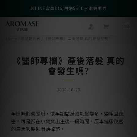
父親節爸氣寵愛👔暖心組合限時優惠◤前往選購❤️◢
🎁LINE會員綁定再送$500官網優惠券
父親節爸氣寵愛👔暖心組合限時優惠◤前往選購❤️◢
Home
/
部落格列表
/
《醫師專欄》產後落髮 真的會發生嗎?
《醫師專欄》產後落髮 真的
會發生嗎?
2020-10-29
孕媽咪們會發現，懷孕期間身體毛髮變多，變粗且茂
密。可是卻在小寶寶出生後一段時間，原本健康茂密
的烏黑秀髮卻開始掉落，