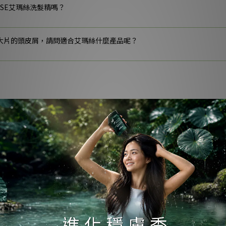
ASE艾瑪絲洗髮精嗎？
大片的頭皮屑，請問適合艾瑪絲什麼產品呢？
、後腦勺會很癢，耳朵髮際抓一抓就會有頭皮屑。即使2天洗頭一次 ，但
樣適合選用什麼款洗髮精呢？
時常會發紅、發痛，使用了艾瑪絲的確有稍微舒緩。但最近頭皮上，以及
，查了一下是脂肪粒，請問該怎麼辦？
少、髮質細髮，目前使用的洗髮精若含有薄荷成分不知好不好呢？