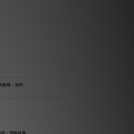
洗髮精，洗完
高時，頭髮就會