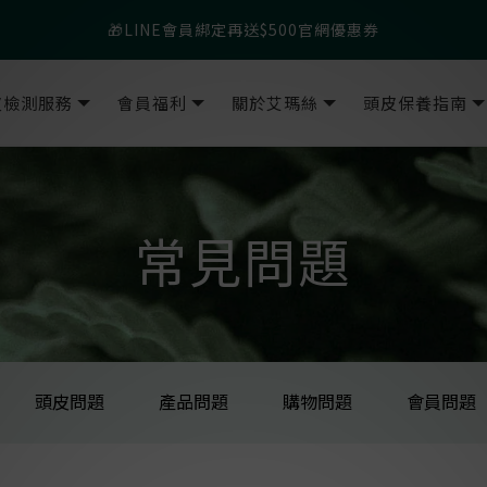
父親節爸氣寵愛👔暖心組合限時優惠◤前往選購❤️◢
🎁LINE會員綁定再送$500官網優惠券
父親節爸氣寵愛👔暖心組合限時優惠◤前往選購❤️◢
皮檢測服務
會員福利
關於艾瑪絲
頭皮保養指南
常見問題
頭皮問題
產品問題
購物問題
會員問題