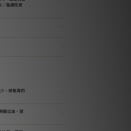
炎／脂漏性皮
很少，掉髮真的
明顯出油，習