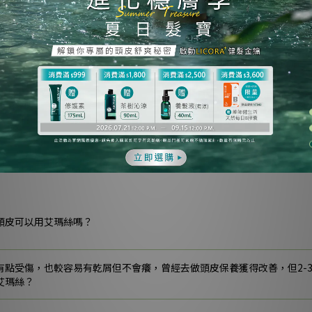
頭瘡，所以會選較天然的洗頭品。但遇到換季像是二月中開始發現頭皮較
現厚皮，以致脫髮不知如何挑選適合的呢？
以得半年燙一次離子燙和一直綁著馬尾，覺得是因為長期綁頭髮，最近開
粒粒的，應該是毛囊炎？還是敏感性頭皮嗎？
頭皮可以用艾瑪絲嗎？
有點受傷，也較容易有乾屑但不會癢，曾經去做頭皮保養獲得改善，但2-
艾瑪絲？