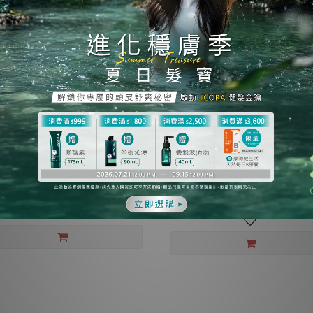
【限量發售】森系列 | 強健豐盈
膚季【EX健髮升級淨化養髮組】
1000mL 2入
NT$2,580
NT$1,999
NT$3,380
NT$2,399