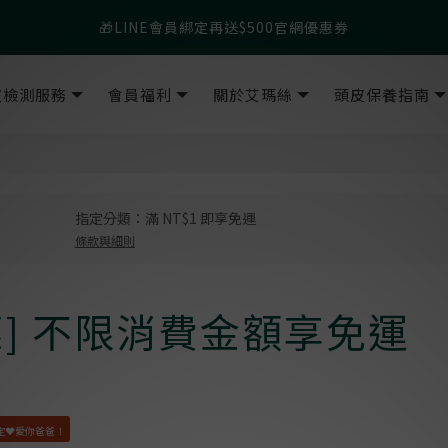
父親節爸氣寵愛👔暖心組合限時優惠◤前往選購❤️◢
🎁LINE會員綁定再送$500官網優惠券
父親節爸氣寵愛👔暖心組合限時優惠◤前往選購❤️◢
皮檢測服務
會員福利
關於艾瑪絲
頭皮保養指南
指定分類：滿 NT$1 即享免運
條款與細則
惠] 不限消費金額享免運
定❤️愛你爸爸！