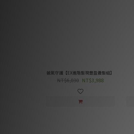
爸氣守護【EX進階髮現豐盈養髮組】
NT$6,030
NT$3,988