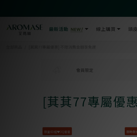
最新活動
線上購買
頭
全部商品
[萁萁77專屬優惠] 不限消費金額享免運
會員
限定
[萁萁77專屬優
限量60組❤️3Q爸爸
限時限