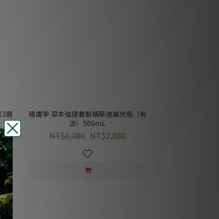
3選
穩膚季 草本強健養髮精華液補充瓶（有
涼）500mL
NT$3,280
NT$2,880