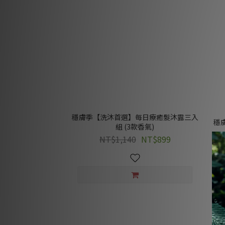
穩膚季【洗沐首選】每日療癒髮沐露三入
穩
組 (3款香氣)
NT$1,140
NT$899