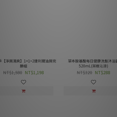
季【淨屑清爽】1+1>2捷利爾油屑完
草本胺基酸每日健康洗髮沐浴
勝組
520mL(茶樹沁涼)
NT$1,580
NT$1,198
NT$320
NT$288