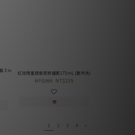
3 in
紅玫瑰重建髮質修護素175mL (要沖洗)
NT$265
NT$239
1
2
3
4