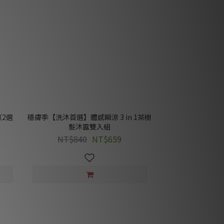
2選
穩膚季【洗沐首選】體感瞬涼 3 in 1茶樹
髮沐露雙入組
NT$840
NT$659