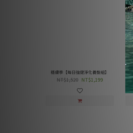
穩膚季【每日強健淨化養髮組】
穩
NT$1,520
NT$1,199