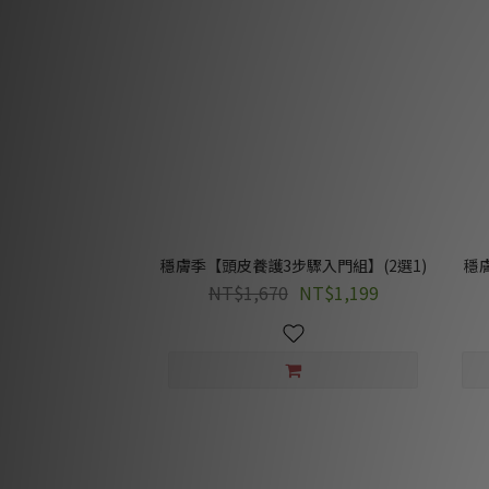
穩膚季【頭皮養護3步驟入門組】(2選1)
穩
NT$1,670
NT$1,199