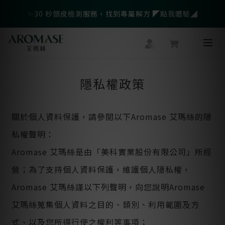
父親節爸氣寵愛👔暖心組合限時優惠◤前往選購❤️◢
✨30 秒頭皮檢測服務，找到專屬解方 ◤點我體驗◢
🎁LINE會員綁定再送$500官網優惠券
父親節爸氣寵愛👔暖心組合限時優惠◤前往選購❤️◢
隱私權政策
關於個人資料保護，請參閱以下Aromase 艾瑪絲的隱
私權聲明：
Aromase 艾瑪絲是由「美科實業股份有限公司」所經
營；為了支持個人資料保護，維護個人隱私權，
Aromase 艾瑪絲謹以下列聲明，向您說明Aromase
艾瑪絲蒐集個人資料之目的、類別、利用範圍及方
式、以及您所得行使之權利等事項；