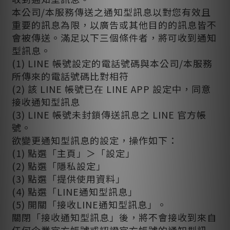
本公司
/
本服務傳送之通知型訊息以對您有效且
重要的訊息為限，以廣告或其他目的的訊息皆不
會被傳送。滿足以下三個條件者，將可收到通知
型訊息。
(1) LINE
帳號設定的電話號碼與本公司
/
本服務
所傳來的電話號碼比對相符
(2)
該
LINE
帳號已在
LINE APP
設定中，同意
接收通知型訊息
(3) LINE
帳號未封鎖傳送訊息之
LINE
官方帳
號。
欲變更通知型訊息的設定，操作如下：
(1)
點選「主頁」＞「設定」
(2)
點選「隱私設定」
(3)
點選「提供使用資料」
(4)
點選「
LINE
通知型訊息」
(5)
開關「接收
LINE
通知型訊息」。
關閉「接收通知型訊息」後，將不會接收到來自