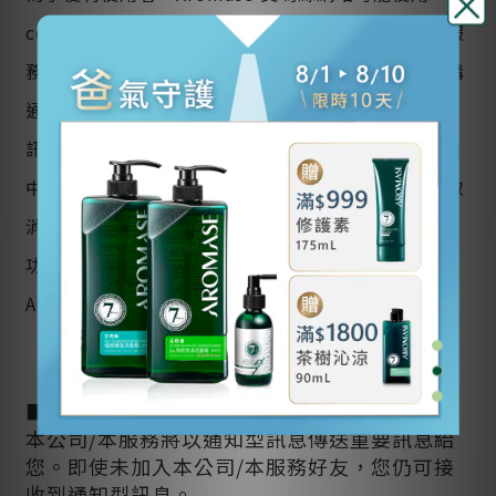
cookie技術，以便於提供更適合使用者個人需要的服
務；cookie是網站伺服器用來和使用者瀏覽器進行溝
通的一種技術，它可能在使用者的電腦中儲存某些資
訊，Aromase艾瑪絲網站也會讀取儲存在使用者電腦
中的cookie資料。使用者可以經由瀏覽器的設定，取
消、或限制此項功能，但可能因此無法使用部份網站
功能。若您想知道如何取消、或限制此項功能，請與
Aromase 艾瑪絲服務中心聯絡。
■通知型訊息
本公司
/
本服務將以通知型訊息傳送重要訊息給
您。即使未加入本公司
/
本服務好友，您仍可接
收到通知型訊息。