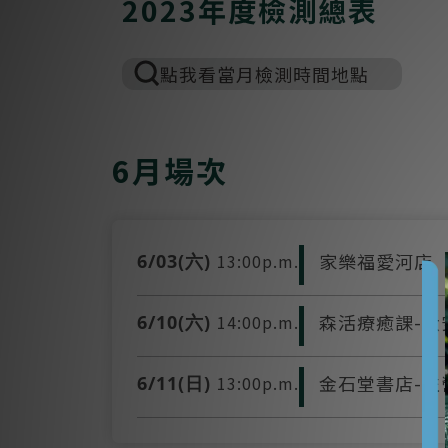
2023年度檢測總表
點我看當月檢測時間地點
6月場次
家樂福愛河店
6/03(六)
13:00p.m.
森活療癒課-大
6/10(六)
14:00p.m.
金石堂書店-左
6/11(日)
13:00p.m.