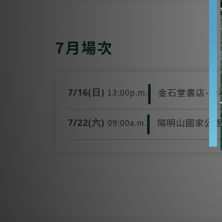
7月場次
金石堂書店-中
7/16(日)
13:00p.m.
陽明山國家公園
7/22(六)
09:00a.m.