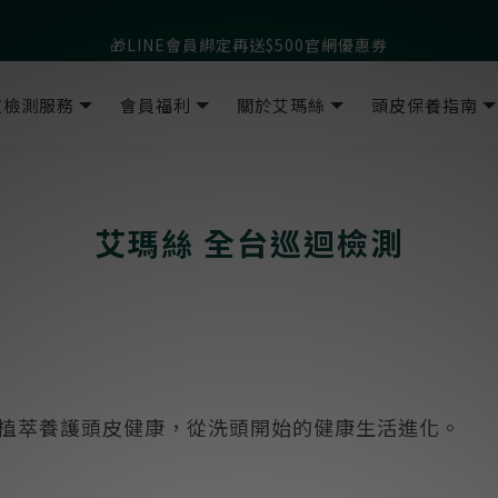
父親節爸氣寵愛👔暖心組合限時優惠◤前往選購❤️◢
🎁LINE會員綁定再送$500官網優惠券
父親節爸氣寵愛👔暖心組合限時優惠◤前往選購❤️◢
皮檢測服務
會員福利
關於艾瑪絲
頭皮保養指南
艾瑪絲 全台巡迴檢測
植萃養護頭皮健康，從洗頭開始的健康生活進化。