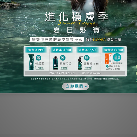
和環球店
(需報名)