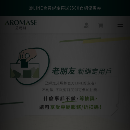
父親節爸氣寵愛👔暖心組合限時優惠◤前往選購❤️◢
🎁LINE會員綁定再送$500官網優惠券
父親節爸氣寵愛👔暖心組合限時優惠◤前往選購❤️◢