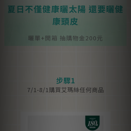
夏日不僅健康曬太陽 還要曬健
康頭皮
曬單+開箱 抽購物金200元
步驟1
7/1-8/1購買艾瑪絲任何商品