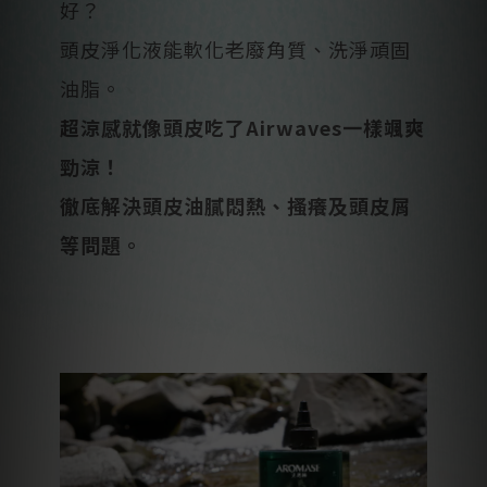
好？
頭皮淨化液能軟化老廢角質、洗淨頑固
油脂。
超涼感就像頭皮吃了Airwaves一樣颯爽
勁涼！
徹底解決頭皮油膩悶熱、搔癢及頭皮屑
等問題。