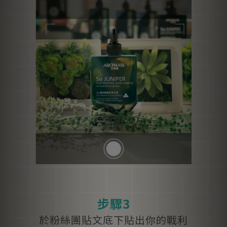
步驟3
於粉絲團貼文底下貼出你的戰利