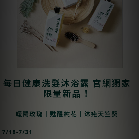
每日健康洗髮沐浴露 官網獨家
限量新品！
暖陽玫瑰｜甦醒純花｜沐癒天竺葵
7/18-7/31