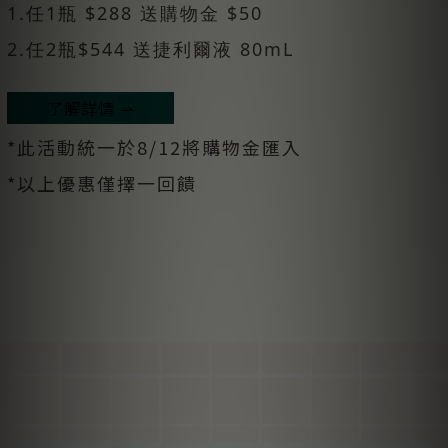
1.任1瓶 $288 送購物金 $50
2.任2瓶$544 送捷利爾液 80mL
了解詳情 ⇀
*此活動統一於8/12將購物金匯入
*以上優惠僅擇一回饋