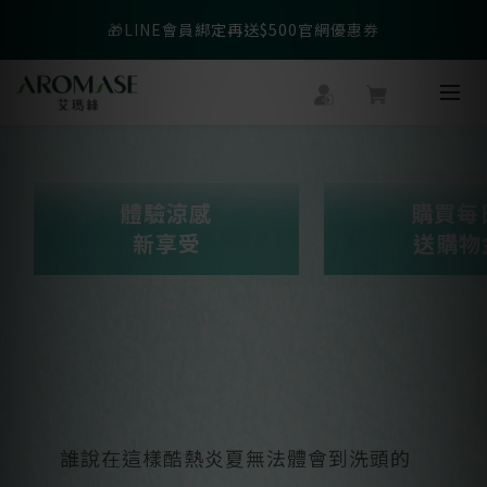
父親節爸氣寵愛👔暖心組合限時優惠◤前往選購❤️◢
🎁LINE會員綁定再送$500官網優惠券
父親節爸氣寵愛👔暖心組合限時優惠◤前往選購❤️◢
體驗涼感
購買每
新享受
送購物
誰說在這樣酷熱炎夏無法體會到洗頭的