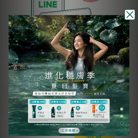
綁定會員即可領取
髮絲煥新購物金$500
立刻綁定會員 ⇀