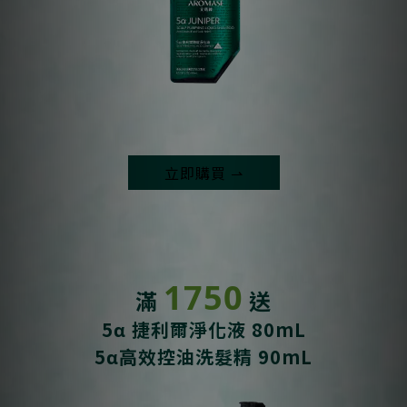
立即購買 ⇀
1750
滿
送
5α 捷利爾淨化液 80mL
5α高效控油洗髮精 90mL