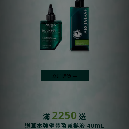
立即購買 ⇀
2250
滿
送
送草本強健豐盈養髮液 40mL