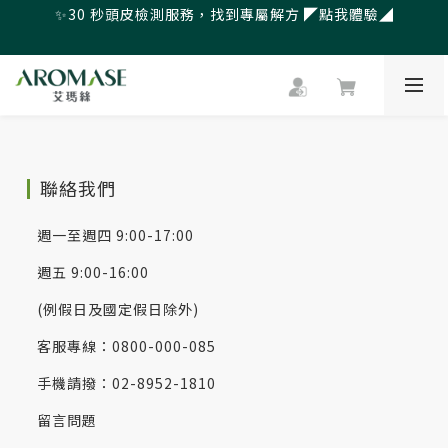
✨30 秒頭皮檢測服務，找到專屬解方 ◤點我體驗◢
父親節爸氣寵愛👔暖心組合限時優惠◤前往選購❤️◢
🎁LINE會員綁定再送$500官網優惠券
父親節爸氣寵愛👔暖心組合限時優惠◤前往選購❤️◢
聯絡我們
週一至週四 9:00-17:00
週五 9:00-16:00
(例假日及國定假日除外)
客服專線：0800-000-085
手機請撥：02-8952-1810
留言問題