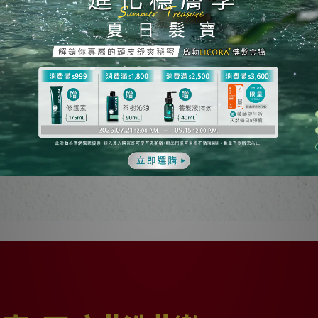
強健豐盈洗髮精1000mL
專利缺角瓶器+盲人點字+共情思維+友善
別不便，同時解決頭皮問題，榮獲2022台
立即購買⇀