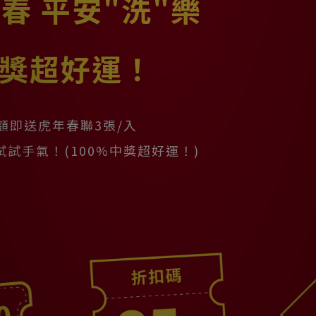
新春 平安"洗"樂
中獎超好運！
額即送虎年春聯3張/入
試試手氣！(100%中獎超好運！)