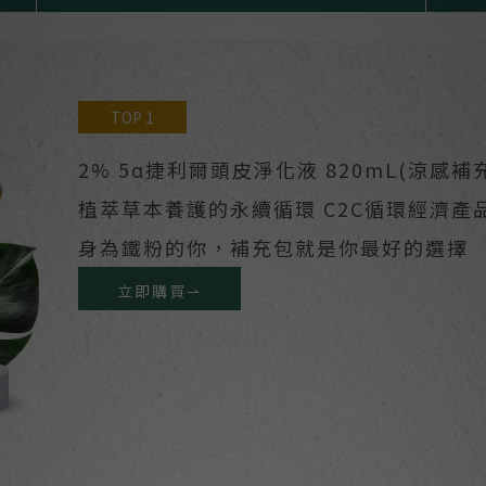
TOP 1
2% 5α捷利爾頭皮淨化液 820mL(涼感補
植萃草本養護的永續循環 C2C循環經濟
身為鐵粉的你，補充包就是你最好的選擇
立即購買⇀