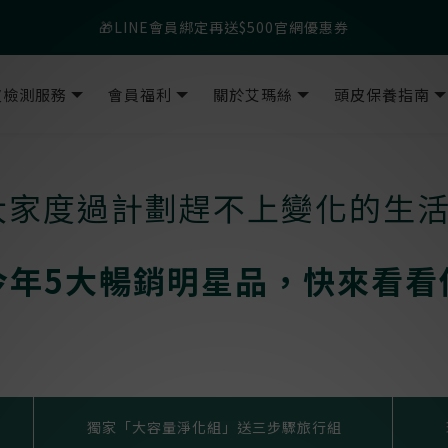
父親節爸氣寵愛👔暖心組合限時優惠◤前往選購❤️◢
🎁LINE會員綁定再送$500官網優惠券
父親節爸氣寵愛👔暖心組合限時優惠◤前往選購❤️◢
皮檢測服務
會員福利
關於艾瑪絲
頭皮保養指南
讓大家度過計劃趕不上變化的生
今年5大暢銷明星品，快來看看
獨家「大容量淨化組」送三步驟旅行組