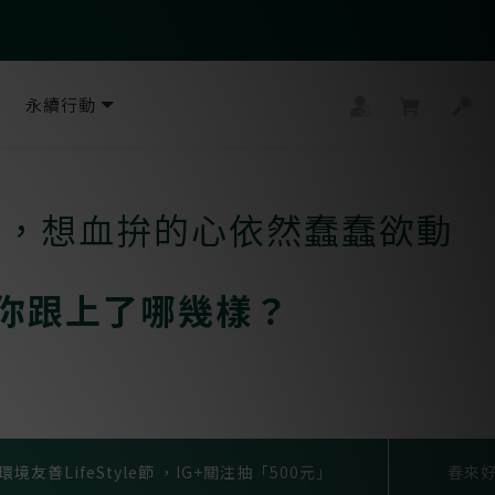
永續行動
活，想血拚的心依然蠢蠢欲動
你跟上了哪幾樣？
環境友善LifeStyle節 ，IG+關注抽「500元」
春來好