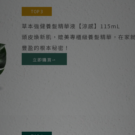
TOP 3
草本強健養髮精華液【涼感】115mL
頭皮煥新肌，媲美專櫃級養髮精華，在家
豐盈的根本秘密！
立即購買⇀