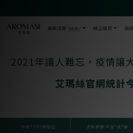
最新活動
線上購買
頭
2021年讓人難忘，疫情
艾瑪絲官網統計
年度TOP5明星品
虎年新春 平安"洗"樂