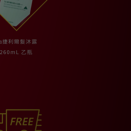
5α捷利爾髮沐露
260mL 乙瓶