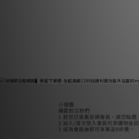
小提醒
親愛的艾粉們
1 若您已是舊官網會員，請您點
2 加入/首次登入會員可享購物金
3 成為會員後即可享單品9折價。