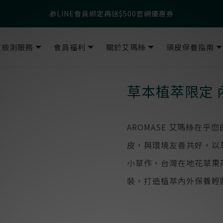
父親節爸氣寵愛👔暖心組合限時優惠◤前往選購❤️◢
🎁LINE會員綁定再送$500官網優惠券
父親節爸氣寵愛👔暖心組合限時優惠◤前往選購❤️◢
皮檢測服務
會員福利
關於艾瑪絲
頭皮保養指南
草本植萃限定 
AROMASE 艾瑪絲在
皮，與環境友善共好，以
小草作，台灣在地花草果
裝，打造植萃內外保養輕