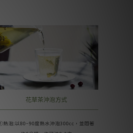
花草茶沖泡方式
①熱泡:以80~90度熱水沖泡300cc，並悶著