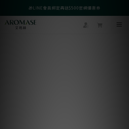
父親節爸氣寵愛👔暖心組合限時優惠◤前往選購❤️◢
🎁LINE會員綁定再送$500官網優惠券
父親節爸氣寵愛👔暖心組合限時優惠◤前往選購❤️◢