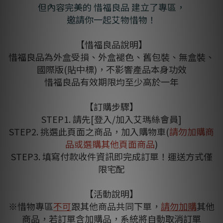
但內容完美的 惜福良品 建立了專區，
邀請你一起艾物惜物！
【惜福良品說明】
惜福良品為外盒受損、外盒褪色、舊包裝、無盒裝、
國際版(貼中標)，不影響產品本身功效
惜福良品有效期限均至少高於一年
【訂購步驟】
STEP1. 請先[登入/加入艾瑪絲會員]
STEP2. 挑選此頁面之商品，加入購物車(
請勿加購商
品或選購其他頁面商品
)
STEP3. 填寫付款收件資訊即完成訂單！運送方式僅
限宅配
【活動說明】
※惜物專區
不可
跟其他商品共同下單，
請勿加購
其他
商品，若訂單含加購品，系統將自動取消訂單