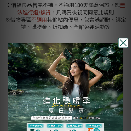
※惜福良品售完不補，不適用180天滿意保證，恕
無
法進行退/換貨
，凡購買後視同同意此規則
※惜物專區
不適用
其他站內優惠，包含滿額贈、綁定
禮、購物金、折扣碼、全館免運活動等
【惜福良品】捷利爾寶寶
溫和淨化乳 80mL
NT$300
NT$150