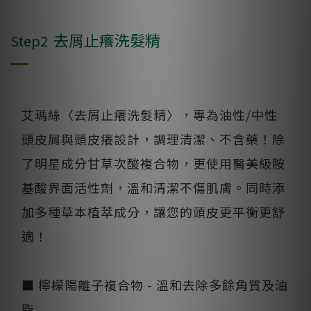
去屑止癢洗髮精
Step2
艾瑪絲〈去屑止癢洗髮精〉，專為油性/中性
頭皮屑與頭皮癢設計，調理清潔、不含藥！除
了明星成分甘草次酸複合物，更使用醫美級胺
基酸界面活性劑，溫和清潔不傷肌膚。同時添
加多種草本植萃成分，讓您的頭皮更平衡更舒
適！
■ 檸檬陽離子複合物 - 溫和去除多餘角質及油
脂