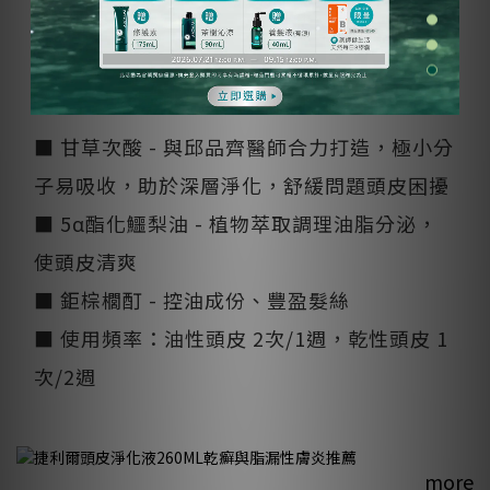
沫觸感，同時帶來清新草本香氣，沖洗後更可
感受到頭皮在呼吸！
■ 甘草次酸 - 與邱品齊醫師合力打造，極小分
子易吸收，助於深層淨化，舒緩問題頭皮困擾
■ 5α酯化鱷梨油 - 植物萃取調理油脂分泌，
使頭皮清爽
■ 鉅棕櫚酊 - 控油成份、豐盈髮絲
​■ 使用頻率：油性頭皮 2次/1週，乾性頭皮 1
次/2週
more