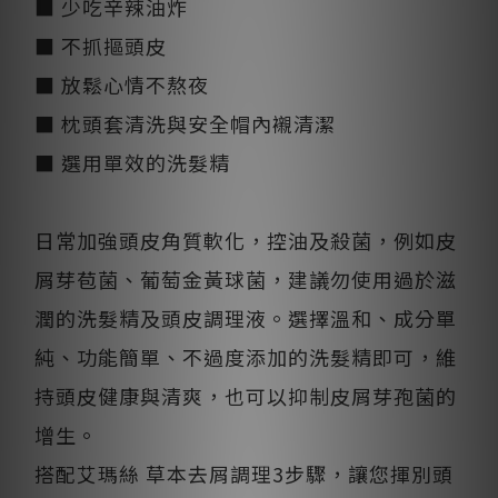
■ 少吃辛辣油炸
■ 不抓摳頭皮
■ 放鬆心情不熬夜
■ 枕頭套清洗與安全帽內襯清潔
■ 選用單效的洗髮精
日常加強頭皮角質軟化，控油及殺菌，例如皮
屑芽苞菌、葡萄金黃球菌，建議勿使用過於滋
潤的洗髮精及頭皮調理液。選擇溫和、成分單
純、功能簡單、不過度添加的洗髮精即可，維
持頭皮健康與清爽，也可以抑制皮屑芽孢菌的
增生。
搭配艾瑪絲 草本去屑調理3步驟，讓您揮別頭