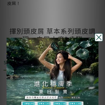
皮屑！
揮別頭皮屑 草本系列頭皮調
理、去屑止癢3步驟
5α捷利爾頭皮淨化液
Step1
與皮膚科醫師聯合打造的〈艾瑪絲捷利爾頭皮
淨化液〉，溫和淨化頭皮上的固態油脂！直接
旋轉尖頭，淋上乾的頭皮搓揉即有超細緻的泡