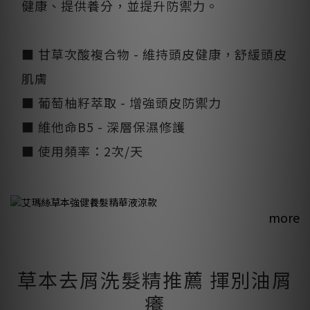
健康、提供養分，並提升防禦力。
■ 甘草次酸複合物 - 維持頭皮健康，舒緩頭皮
肌膚
■ 葡萄柚籽萃取 - 增強頭皮防禦力
■ 維他命B5 - 深層保濕修護
​■ 使用頻率：2次/天
more
草本去屑洗髮精推薦 揮別油屑
癢