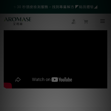
父親節爸氣寵愛👔暖心組合限時優惠◤前往選購❤️◢
✨30 秒頭皮檢測服務，找到專屬解方 ◤點我體驗◢
🎁LINE會員綁定再送$500官網優惠券
父親節爸氣寵愛👔暖心組合限時優惠◤前往選購❤️◢