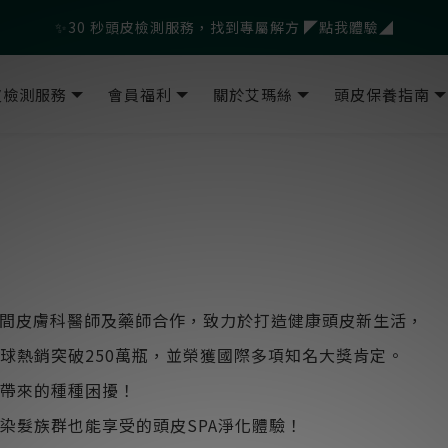
父親節爸氣寵愛👔暖心組合限時優惠◤前往選購❤️◢
✨30 秒頭皮檢測服務，找到專屬解方 ◤點我體驗◢
🎁LINE會員綁定再送$500官網優惠券
皮檢測服務
會員福利
關於艾瑪絲
頭皮保養指南
父親節爸氣寵愛👔暖心組合限時優惠◤前往選購❤️◢
上百間皮膚科醫師及藥師合作，致力於打造健康頭皮新生活，
球熱銷突破250萬瓶，並榮獲國際多項知名大獎肯定。
帶來的種種困擾！
染髮族群也能享受的頭皮SPA淨化體驗！