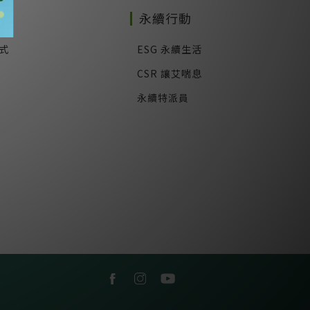
務
永續行動
式
ESG 永續生活
CSR 讓艾喘息
永續特派員