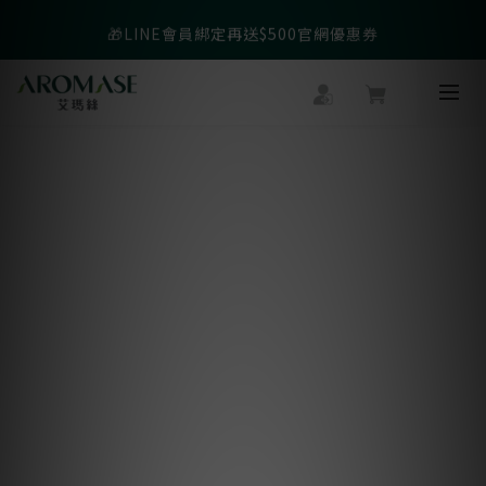
父親節爸氣寵愛👔暖心組合限時優惠◤前往選購❤️◢
🎁LINE會員綁定再送$500官網優惠券
父親節爸氣寵愛👔暖心組合限時優惠◤前往選購❤️◢