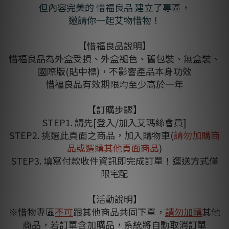
但內容完美的 惜福良品 建立了專區，
邀請你一起艾物惜物！
【惜福良品說明】
惜福良品為外盒受損、外盒褪色、舊包裝、無盒裝、
國際版(貼中標)，不影響產品本身功效
惜福良品有效期限均至少高於一年
【訂購步驟】
STEP1. 請先[登入/加入艾瑪絲會員]
STEP2. 挑選此頁面之商品，加入購物車(
請勿加購商
品或選購其他頁面商品
)
STEP3. 填寫付款收件資訊即完成訂單！運送方式僅
限宅配
【活動說明】
※惜物專區
不可
跟其他商品共同下單，
請勿加購
其他
商品，若訂單含加購品，系統將自動取消訂單