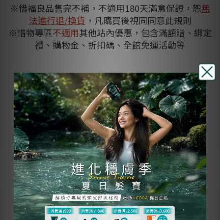
※惜福良品售完不補，不適用180天滿意保證，恕
無
法進行退/換貨
，凡購買後視同同意此規則
※惜物專區
不適用
其他站內優惠，包含滿額贈、綁定
禮、購物金、折扣碼、全館免運活動等
【惜福良品】捷利爾寶寶
溫和淨化乳 80mL
NT$300
NT$150