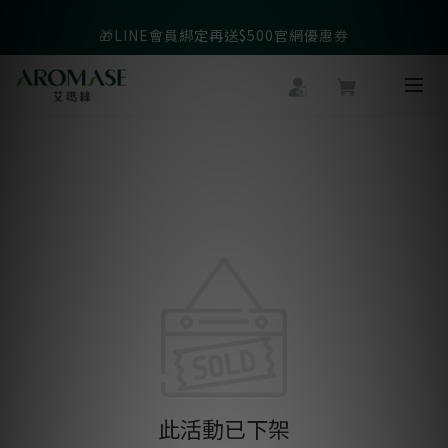
父親節爸氣寵愛👔暖心組合限時優惠◤前往選購❤️◢
🎁LINE會員綁定再送$500官網優惠券
父親節爸氣寵愛👔暖心組合限時優惠◤前往選購❤️◢
此活動已下架