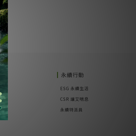
務
永續行動
式
ESG 永續生活
CSR 讓艾喘息
永續特派員