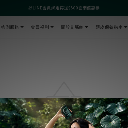
父親節爸氣寵愛👔暖心組合限時優惠◤前往選購❤️◢
🎁LINE會員綁定再送$500官網優惠券
父親節爸氣寵愛👔暖心組合限時優惠◤前往選購❤️◢
皮檢測服務
會員福利
關於艾瑪絲
頭皮保養指南