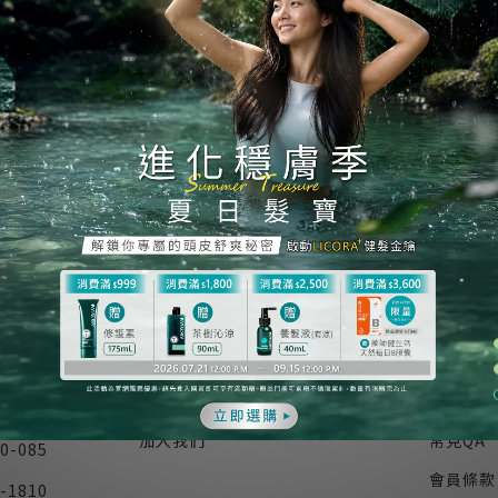
此活動已下架
關於我們
顧客服
實體通路 / 醫院診所
退換貨方
:00
得獎記錄
運送方式
隱私權政策
付款方式
外)
加入我們
常見QA
0-085
會員條款
-1810