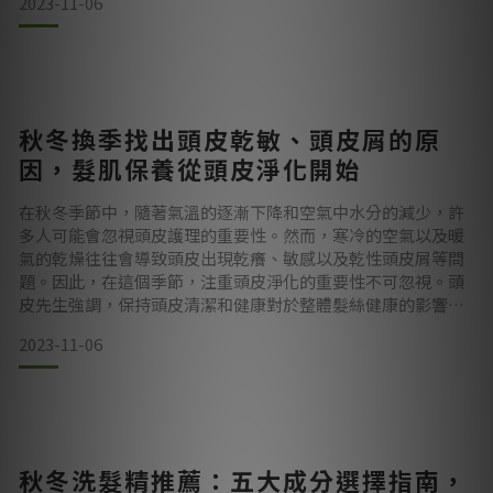
2023-11-06
肌專家，經常有機會接觸到各種問題頭皮與肌膚，深知肌膚敏
感的多種表現形式。這包括因環境刺激而引起的敏感，以及對
化學物質過敏所導致的敏感等。清潔方式不當可能導致各種肌
膚敏感和皮膚
秋冬換季找出頭皮乾敏、頭皮屑的原
因，髮肌保養從頭皮淨化開始
在秋冬季節中，隨著氣溫的逐漸下降和空氣中水分的減少，許
多人可能會忽視頭皮護理的重要性。然而，寒冷的空氣以及暖
氣的乾燥往往會導致頭皮出現乾癢、敏感以及乾性頭皮屑等問
題。因此，在這個季節，注重頭皮淨化的重要性不可忽視。頭
皮先生強調，保持頭皮清潔和健康對於整體髮絲健康的影響至
關重要。首先，我們需要了解秋冬季節對頭皮的影響。氣溫的
2023-11-06
下降和室內外溫度差異的變化可能會使頭皮水分流失加劇，從
而導致乾燥和不適感。此外，乾燥的環境也會使頭皮角質層增
厚，導致阻塞毛囊和毛孔，進而引發頭皮屑問題。這些不適不
僅影響髮肌的舒
秋冬洗髮精推薦：五大成分選擇指南，