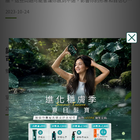
服。這些問題可能會讓你感到不適，影響你的形象和自信心。
作為一名專業的頭皮養護師，我建議即使在秋冬季節，仍然要
2023-10-24
注意使用頭皮淨化來解決換季時頭皮不適的問題。以下是一些
應對秋冬換季頭皮問題的有效方法： 1.舒緩頭皮乾癢：秋冬季
節空氣乾燥，容易導致頭皮乾癢不適。「捷利爾頭皮淨化液」
去涼款，去
認識少見頭皮毛囊炎－出現膿皰紅腫，
可能是「切割性蜂窩性組織炎」？
雙和醫院皮膚科 鄒嘉倫醫師
當氣候溫差變化及環境悶熱，皮膚特別容易出狀況，像是反覆
發作的青春痘與頭皮毛囊炎，是許多患者覺得很頭痛惱人的問
2023-10-24
題。今天想跟大家談談介紹一種較少見的毛囊炎、但又甚為嚴
重的頭皮發炎疾病—頭皮切割性蜂窩性組織炎(Dissecting
cellulitis of the scalp)。
診間曾有一位年約20多歲的男性，因頭皮疼痛而求診，起初為