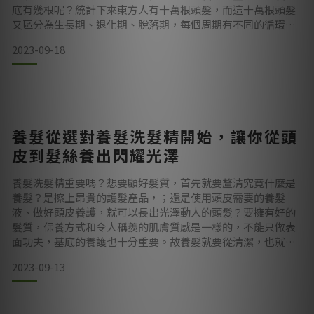
底有幾根呢？統計下來東方人有十萬根頭髮，而這十萬根頭髮
又區分為生長期、退化期、脫落期，每個周期有不同的循環時
間，構成了頭髮的一生。
2023-09-18
十萬根頭髮有八成處於生長期，頭上的頭髮幾乎都在健康的生
長，時間約莫是2-6年(會受到年齡、性別而有不同)，接下來進
入到退化期，毛囊開始慢慢萎縮，最後進入最後的階段脫落
期，頭髮開始停止生長，舊髮慢慢脫落。我們日常所掉的頭
髮，多半是屬脫落期。
養髮從選對養髮洗髮精開始，讓你從頭
皮到髮絲養出閃耀光澤
脫落期的頭髮什麼時候掉落呢？
養髮洗髮精重要嗎？想要顧好髮質，首先就要釐清究竟什麼是
在我們頻繁接觸頭皮的
養髮？是擦上昂貴的護髮產品，；還是使用頭皮需要的養髮
液、做好頭皮養護，就可以長出光澤動人的頭髮？要擁有好的
髮質，保養方式和令人稱羨的肌膚質感是一樣的，不能只做表
面功夫，基底的養護也十分重要。故養髮就要從清潔，也就是
挑對洗髮精開始，每個細節的養護都是不能馬虎的關鍵！ 「養
2023-09-13
髮」怎麼養？應從挑對洗髮精開始首先，讓我們先來說明養髮
要注重的要點。養髮可不是只有定期做好護髮就能維持美麗，
擁有健康的頭皮是秀髮的根基，所以養髮的關鍵應該要分為頭