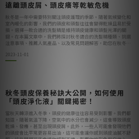
遠離頭皮屑、頭皮癢等乾敏危機
秋冬是一年中需要特別關注頭皮護理的季節。隨著氣候變化和
室內暖化的影響，我們的頭皮和頭髮往往會變得乾燥且易於受
損。選擇一款合適的洗髮精是維持頭皮健康和頭髮光澤的關
鍵。在本篇文章中，我們將探討秋冬適合的洗髮精種類、挑選
注意事項、推薦人氣產品、以及常見問題解答，助您在秋冬季
節為頭髮注入溫暖呵護。秋冬適合的洗髮精種類在秋冬季節，
2023-11-01
我們建議尋找具有保濕和滋潤功能的洗髮精。這包括含有天然
油脂和植物提取物的產品，選擇添加有營養成分的洗髮精，有
助於保護頭皮和頭髮免受乾燥空氣的影響。秋冬洗髮精怎麼
挑？以下3個注意重
秋冬頭皮保養秘訣大公開，如何使用
「頭皮淨化液」關鍵揭密！
當秋天轉涼進入冬季，頭皮的健康往往容易受到影響。我們都
知道，隨著氣溫下降，空氣中的水分也會減少，這會導致頭皮
乾燥、發癢，甚至出現頭皮屑。此外，一些人可能會發現他們
的頭皮會比平常更容易出油，這可能會讓你感到頭皮油膩不舒