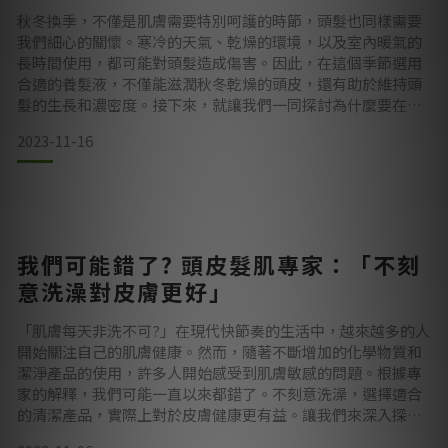
秋冬換季，不僅是肌膚需要特別呵護的時節，頭髮也同樣需要
我們細心的關懷。寒冷的天氣、乾燥的環境，以及室內暖氣的
長時間使用，都可能對頭髮造成傷害。因此，在這個季節選用
合適的養髮液，不僅能滋潤秋冬乾燥的頭皮，還有助於維持頭
髮的生長和濃密度。接下來，就讓我們一同探討為什麼要在秋
冬使用養髮液，以及這個季節使用的好處，最後再為你介紹專
2023-11-16
業頭皮達人強力推薦的養髮液。
為什麼要在秋冬使用養髮液？
我們可能錯了? 頭皮髮肌專家：「不刻
隨著氣溫逐漸下降，秋冬季節的到來意味著空氣中的濕度降
意洗澡對皮膚更好」
低，乾燥的天氣和室內暖氣將會讓頭髮失去水分，更
「肌膚每天非洗不可?」在現代快節奏的生活中，越來越多的人
開始關注自己的肌膚健康。然而，隨著不斷增加的化學物質和
潔淨產品的使用，許多人開始感受到肌膚敏感的問題。根據專
家的解釋，我們可能一直以來都錯了。不刻意洗澡，選擇適合
的清潔產品，實際上對於皮膚健康更有益。讓我們來深入探討
這一觀點。肌膚敏感分類及改善方法艾瑪絲身為專業的頭皮髮