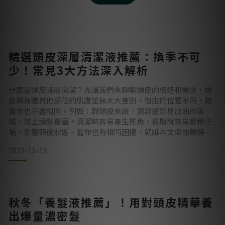
精選頭皮深層清潔液推薦：換季不可
少！常見3大方法深入解析
什麼是頭皮深層清潔？先讓我們來聊聊頭皮的構造和需求，頭
皮與身體其他部位的肌膚並無太大差別，但由於位置不同，故
需求也不盡相同。例如：對頭皮來說，頂部是較易出油的區
域，加上頭髮覆蓋，清潔時容易產生死角，長期就容易累積汙
垢，影響頭皮狀態。若你也有相同困擾，就讓本文帶你瞭解頭
皮清潔的3種方式，以及頭皮清潔液的好處有哪些，不要錯過
2023-12-13
了！ 頭皮清潔及養護的重要性可別小看這些平常肉眼看不到的
小髒汙，其實是會偷偷增加髮根負擔的！油垢通常都黏在髮根
周圍，當日積月累，髮根就會越來越沉重，讓整個人看起來無
精打采的，若嚴
秋冬「養髮液推薦」！用對頭皮精華養
出爆量濃密髮