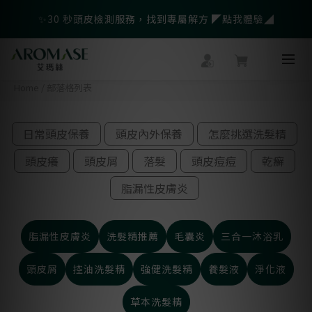
✨30 秒頭皮檢測服務，找到專屬解方 ◤點我體驗◢
父親節爸氣寵愛👔暖心組合限時優惠◤前往選購❤️◢
🎁LINE會員綁定再送$500官網優惠券
Home
/
部落格列表
父親節爸氣寵愛👔暖心組合限時優惠◤前往選購❤️◢
日常頭皮保養
頭皮內外保養
怎麼挑選洗髮精
頭皮癢
頭皮屑
落髮
頭皮痘痘
乾癬
脂漏性皮膚炎
脂漏性皮膚炎
洗髮精推薦
毛囊炎
三合一沐浴乳
頭皮屑
控油洗髮精
強健洗髮精
養髮液
淨化液
草本洗髮精