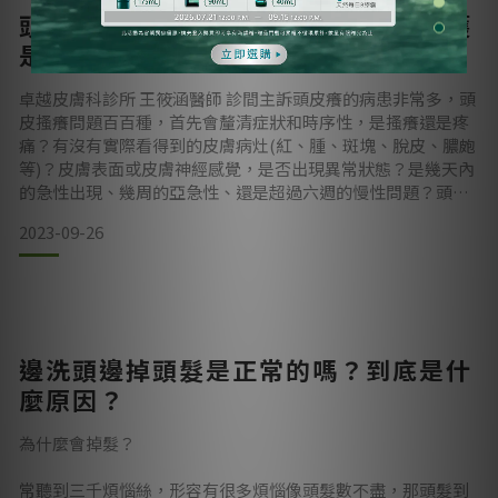
一些毛囊周圍的膿皰，而後摸起來有許多隆起的結節、伴隨著
頭皮癢不停，找出致發原因，耐心養護
掉髮的症狀，嚴重時甚至局部會紅腫熱痛、且合併化膿的病
是關鍵！
灶，反反覆覆發作已經半
卓越皮膚科診所 王筱涵醫師 診間主訴頭皮癢的病患非常多，頭
皮搔癢問題百百種，首先會釐清症狀和時序性，是搔癢還是疼
痛？有沒有實際看得到的皮膚病灶(紅、腫、斑塊、脫皮、膿皰
等)？皮膚表面或皮膚神經感覺，是否出現異常狀態？是幾天內
的急性出現、幾周的亞急性、還是超過六週的慢性問題？頭皮
瘙癢大致可分為：皮膚性、神經性、全身性和心因性頭皮瘙癢
2023-09-26
症，找出潛在疾病原因，對出現頭皮搔癢症的患者進行全面評
估很重要，問清楚過去病史、頭皮鏡檢查、甚至皮膚切片對於
診斷都很重要。治療方針包括避免惡化因子、對潛在病症的適
當治療
邊洗頭邊掉頭髮是正常的嗎？到底是什
麼原因？
為什麼會掉髮？
常聽到三千煩惱絲，形容有很多煩惱像頭髮數不盡，那頭髮到